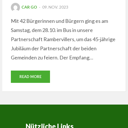
POSTED
CAR GO
09. NOV. 2023
ON
Mit 42 Bürgerinnen und Bürgern ging es am
Samstag, dem 28.10. im Bus in unsere
Partnerschaft Rambervillers, um das 45-jährige
Jubiläum der Partnerschaft der beiden
Gemeinden zu feiern. Der Empfang…
READ MORE
Nützliche Links