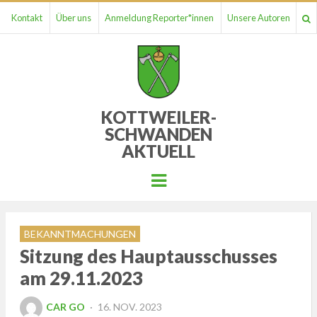
Kontakt
Über uns
Anmeldung Reporter*innen
Unsere Autoren
KOTTWEILER-
SCHWANDEN
AKTUELL
Menu
BEKANNTMACHUNGEN
Sitzung des Hauptausschusses
am 29.11.2023
POSTED
CAR GO
16. NOV. 2023