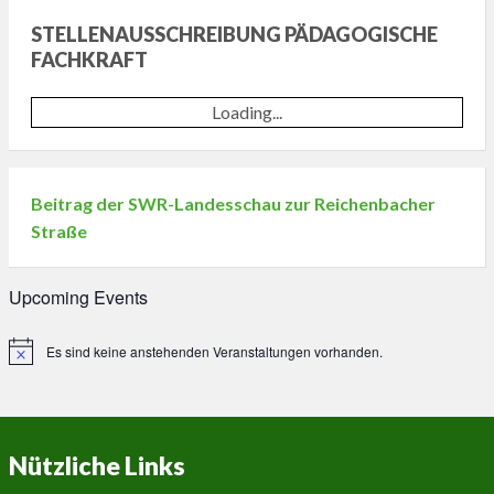
d
.
e
i
STELLENAUSSCHREIBUNG PÄDAGOGISCHE
l
e
FACHKRAFT
a
s
s
e
Loading...
s
s
e
F
d
e
Beitrag der SWR-Landesschau zur Reichenbacher
i
l
Straße
e
d
s
l
Upcoming Events
e
e
s
e
Es sind keine anstehenden Veranstaltungen vorhanden.
F
Hinweis
r
e
.
l
d
Nützliche Links
l
e