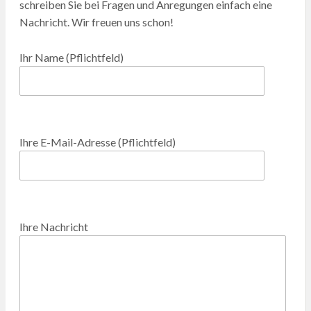
schreiben Sie bei Fragen und Anregungen einfach eine
Nachricht. Wir freuen uns schon!
Ihr Name (Pflichtfeld)
B
i
Ihre E-Mail-Adresse (Pflichtfeld)
t
t
e
B
l
i
Ihre Nachricht
a
t
s
t
s
e
e
l
d