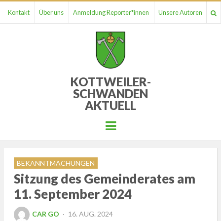
Kontakt
Über uns
Anmeldung Reporter*innen
Unsere Autoren
KOTTWEILER-
SCHWANDEN
AKTUELL
Menu
BEKANNTMACHUNGEN
Sitzung des Gemeinderates am
11. September 2024
POSTED
CAR GO
16. AUG. 2024