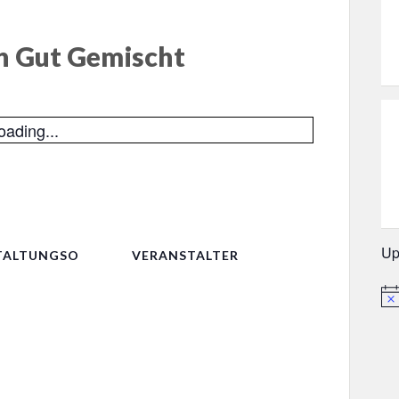
n Gut Gemischt
oading...
Up
TALTUNGSO
VERANSTALTER
Hin