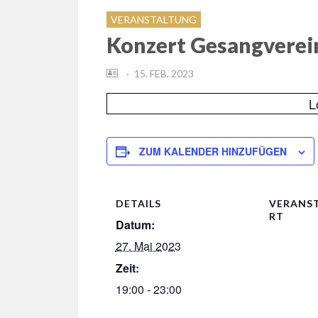
VERANSTALTUNG
Konzert Gesangverei
POSTED
15. FEB. 2023
ON
L
ZUM KALENDER HINZUFÜGEN
DETAILS
VERANS
RT
Datum:
27. Mai 2023
Zeit:
19:00 - 23:00