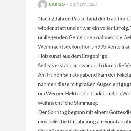
POSTED
CAR GO
30. NOV. 2022
ON
Nach 2 Jahren Pause fand der tradition
wieder statt und er war ein voller Erfolg
umliegenden Gemeinden nahmen die Gel
Weihnachtsdekoration und Adventskrän
Holzkunst aus dem Erzgebirge.
Selbstverständlich war auch durch die Ve
Am frühen Samstagabend kam der Nikolau
nahmen diese mit großen Augen entgegen
um Werner Hektor die traditionellen Wei
weihnachtliche Stimmung.
Der Sonntag begann mit einem Gottesdi
musikalische Umrahmung am Sonntag übe
Ortsbürgermeisterin bedankt sich ganz he